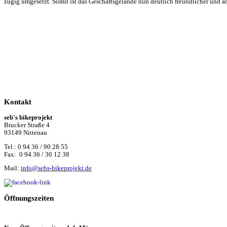
zügig umgesetzt. Somit ist das Geschäftsgelände nun deutlich freundlicher und a
Kontakt
seb's bikeprojekt
Brucker Straße 4
93149 Nittenau
Tel.: 0 94 36 / 90 28 55
Fax: 0 94 36 / 30 12 38
Mail:
info@sebs-bikeprojekt.de
Öffnungszeiten