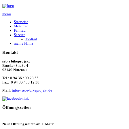
menu
Startseite
Motorrad
Fahrrad
Service
JobRad
meine Firma
Kontakt
seb's bikeprojekt
Brucker Straße 4
93149 Nittenau
Tel.: 0 94 36 / 90 28 55
Fax: 0 94 36 / 30 12 38
Mail:
info@sebs-bikeprojekt.de
Öffnungszeiten
Neue Öffnungszeiten ab 1. März